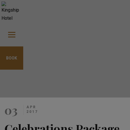
modal-check
BOOK
03
APR
2017
Celebrations Package