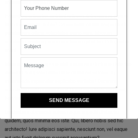
accusantium itaque rerum!
Eveniet repudiandae incidunt adipisci doloremque, saepe
hic consequuntur, nobis? Consectetur omnis saepe modi
pariatur rem officia voluptates nemo vero, laborum
architecto, nostrum, numquam harum qui ut hic. Odio, culpa,
animi.
Minima culpa ad corporis nihil magni rem ducimus delectus
deserunt voluptate natus unde omnis asperiores, in,
assumenda aspernatur explicabo veritatis! Ducimus
voluptatem velit praesentium! Quasi cupiditate nisi amet,
blanditiis quas.
Laudantium obcaecati autem neque impedit distinctio
quidem, quos minima eos iste. Qui, libero nobis sed hic
architecto! Iure adipisci sapiente, nesciunt non, vel eaque
aut iste fugit dolorum suscipit accusantium?