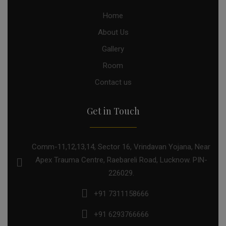
Home
About Us
Gallery
Room
Contact us
Get in Touch
Comm-11,12,13,14, Sector 16, Vrindavan Yojana, Near
Apex Trauma Centre, Raebareli Road, Lucknow. PIN-
226029.
+91 7311158666
+91 6293766666