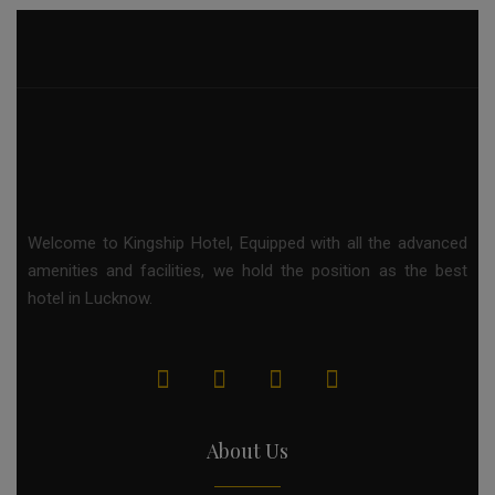
Welcome to Kingship Hotel, Equipped with all the advanced
amenities and facilities, we hold the position as the best
hotel in Lucknow.
About Us